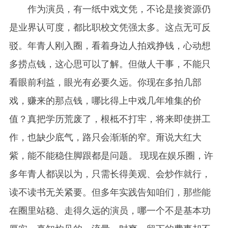
作为演员，有一纸中戏文凭，不论是接资源仍
是业界认可度，都比职校文凭强太多。这点无可反
驳。年青人刚入圈，看着身边人拍戏挣钱，心动想
多捞点钱，这心思可以了解。但做人干事，不能只
看眼前利益，眼光有必要久远。你现在多拍几部
戏，赚来的那点钱，哪比得上中戏几年堆集的价
值？真把学历荒废了，根柢不打牢，将来即使拼工
作，也缺少底气，路只会渐渐的窄。甭说大红大
紫，能不能稳住脚跟都是问题。 现现在娱乐圈，许
多年青人都误以为，只需长得美观、会炒作就行，
读不读书无关紧要。但多年实践告知咱们，那些能
在圈里站稳、走得久远的演员，哪一个不是基本功