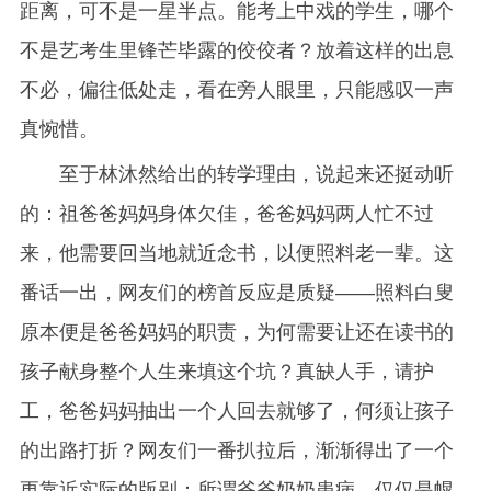
距离，可不是一星半点。能考上中戏的学生，哪个
不是艺考生里锋芒毕露的佼佼者？放着这样的出息
不必，偏往低处走，看在旁人眼里，只能感叹一声
真惋惜。
至于林沐然给出的转学理由，说起来还挺动听
的：祖爸爸妈妈身体欠佳，爸爸妈妈两人忙不过
来，他需要回当地就近念书，以便照料老一辈。这
番话一出，网友们的榜首反应是质疑——照料白叟
原本便是爸爸妈妈的职责，为何需要让还在读书的
孩子献身整个人生来填这个坑？真缺人手，请护
工，爸爸妈妈抽出一个人回去就够了，何须让孩子
的出路打折？网友们一番扒拉后，渐渐得出了一个
更靠近实际的版别：所谓爷爷奶奶患病，仅仅是幌