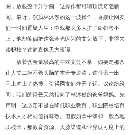
圈，放眼整个升学圈，这操作都可谓顶流奇葩新
闻。最近，演员林沐然的这一波操作，直接让网友
们一时间置疑人生：中戏那么多人拼了命都考不
上，他却偏偏把这张金光闪闪的文凭放下，非得去
读职校？这简直像天方夜谭。
放着含金量极高的中戏文凭不拿，偏要走那条
让人丈二摸不着头脑的本升专道路，这音讯一出，
马上冲上了热搜，引得网友们炸开了锅。议论纷纷
间，咱们的锋芒天然指向了林沐然的爸爸妈妈。先
声明，这必定不是在降低职业教育，职业院校培育
技术人才相同值得尊敬。但假如拿中戏和一般当地
职校比，那教育资源、人脉渠道和业界认可度上的